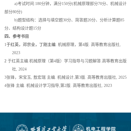
a)
考试时间
:180
分钟，满分
150
分
(
机械原理部分
70
分、机械设计
部分
80
分
)
b)
题型结构：选择与填空题
30
分、简答题
20
分、分析计算题
8
5
分、结构设计题
15
分
四、参考书目
1
于红英，邓宗全，丁刚
主编
. 机械原理，第4版. 高等教育出版社,
2023
2
于红英
主编
.机械原理（第4版）学习指导与习题解答.高等教育出版
社, 2024
3张锋，宋宝玉, 敖宏瑞 主编. 机械设计,第3版. 高等教育出版社, 2025
4张锋 主编. 机械设计学习指导,第2版. 高等教育出版社, 2023