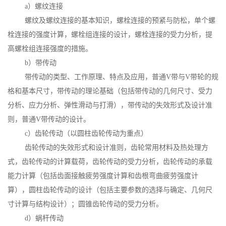
a
）螺纹连接
螺纹及螺纹连接的基本知识，螺栓连接的预紧与防松，单个螺
栓连接的强度计算，螺栓组连接的设计，螺栓连接的受力分析，提
高螺栓组连接强度的措施。
b
）带传动
带传动的类型、工作原理、特点及应用，普通
V
带与
V
带轮的规
格和基本尺寸，带传动的理论基础（包括带传动的几何尺寸、受力
分析、应力分析、弹性滑动与打滑），带传动的失效形式及设计准
则，普通
V
带传动的设计。
c
）齿轮传动（以圆柱齿轮传动为重点）
齿轮传动的失效形式和设计准则，齿轮常用材料及热处理方
式，齿轮传动的计算载荷，齿轮传动的受力分析，齿轮传动的承载
能力计算（包括齿面接触疲劳强度计算和齿根弯曲疲劳强度计
算），圆柱齿轮传动的设计（包括主要参数的选择与确定、几何尺
寸计算与结构设计）；圆锥齿轮传动的受力分析。
d
）蜗杆传动