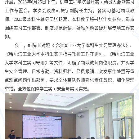
开展，
2026
年
6
月
25
日下午，机电工程学院召开实习动员大会暨实习
工作布置会。本次会议由韩振宇
副
院长主持，各实习基地领队教
师、
2023
级
本科生辅导员张跃潆、本科教学秘书张佳奕参会，重点
围绕实习工作部署、制度规范解读、疑难问题答疑开展专项工作安
排。
会上，韩院长对照《哈尔滨工业大学本科生实习管理办法》
、
《哈尔滨工业大学本科生实习指导教师工作守则》
、
《哈尔滨工业
大学本科生实习守则》
等文件，明确了领队教师岗位职责，并对学
生安全管理、日常考勤、资料归档、经费报销、突发事件处置等重
点难点问题作出部署，要求
全体带队教师强化责任意识，细化管理
举措，全方位保障学生实习安全与实习实效。