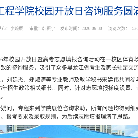
工程学院校园开放日咨询服务圆
发布：李婉辰
审批：韩振宇
发布时间：2026-06-30
浏览次数：
52
26
年校园开放日暨高考志愿填报咨询活动在一校区体育
细致的咨询服务，吸引了众多黑龙江省考生及家长驻足交
队，刘延杰、郑淑涛等专业教师及教学秘书宋建伟共同参
6
年招生政策相关细节。同时，针对志愿填报梯度设置、
案。
考疑问，专程
来到
学院展位咨询求助，所有问题均得到细
置、报考要求及录取规则，为后续志愿填报理清了思路。