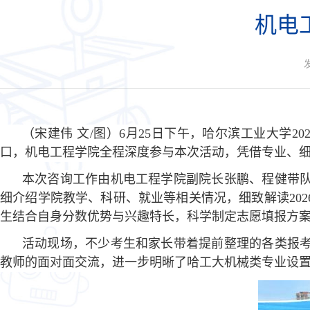
机电
（宋建伟 文/图）6
月
25
日下午，哈尔滨工业大学
20
口，机电工程学院全程深度参与本次活动，凭借专业、
本次咨询工作由机电工程学院副院长张鹏、程健带
细介绍学院教学、科研、就业
等
相关情况，细致解读
202
生结合自身分数优势与兴趣特长，科学制定志愿填报方
活动现场，不少考生和家长
带着提前整理的
各类报
教师的面对面交流，进一步明晰了哈工大
机械
类专业设