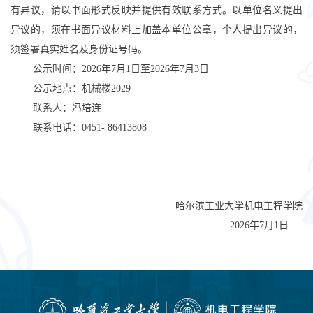
有异议，请以书面形式反映并提供有效联系方式。以单位名义提出
异议的，须在书面异议材料上加盖本单位公章，个人提出异议的，
须签署真实姓名及身份证号码。
公示时间：
2026年
7
月
1
日至
2026年
7
月
3
日
公示地点：机械楼
2029
联系人：冯培连
联系电话：
0451-
86413808
哈尔滨工业大学机电工程学院
2026年
7
月
1
日