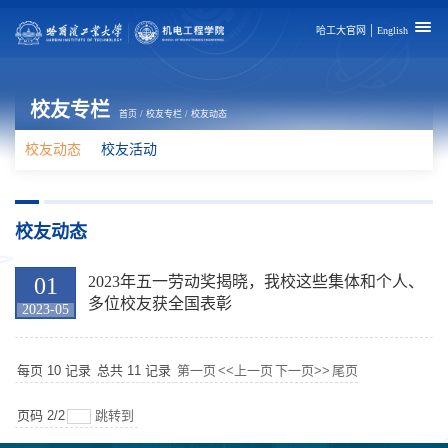
|
哈工大官网
English
校友专栏
首页
/
校友专栏
/
校友动态
校友动态
校友活动
校友动态
01
2023年五一劳动奖揭晓，我校这些集体和个人、
多位校友获全国表彰
2023-05
每页
10
记录
总共
11
记录
第一页
<<上一页
下一页>>
尾页
页码
2
/
2
跳转到