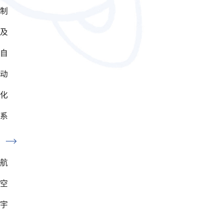
制
及
自
动
化
系
航
空
宇