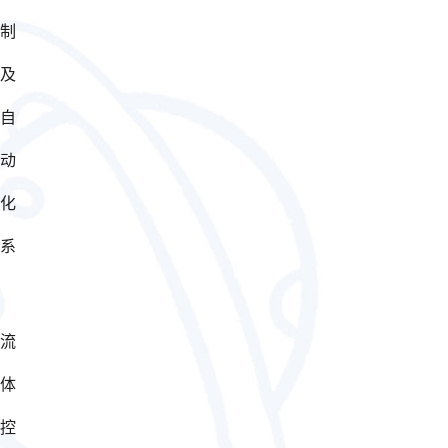
制
及
自
动
化
系
流
体
控