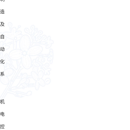
造
及
自
动
化
系
机
电
控