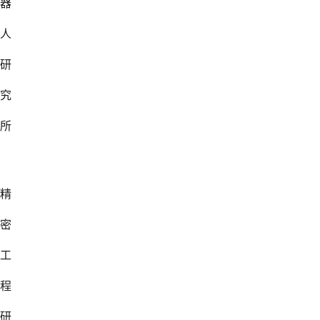
器
人
研
究
所
精
密
工
程
研