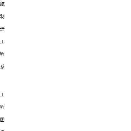
航
制
造
工
程
系
工
程
图