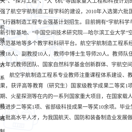
天”、“探月工程”、“大飞机”等国家重大工程和科技计
强了航空宇航制造工程学科的建设，2010年入选第六批国
飞行器制造工程专业强基计划招生。目前拥有“宇航科学与
机
新引智基地、“中国空间技术研究院—哈尔滨工业大学”
械
示范基地等多个教学和科研平台。航空宇航制造工程系经
设
授18人、副教授10人，教师中博士生导师20人。教师
大年式教师团队、国家自然科学基金创新群体、宇航空间
计
航空宇航制造工程系专业教师注重课程体系建设、
系
果，获评高等教育（研究生）国家级教学成果二等奖1
期、火星探测等在内的一系列国家重大项目，在国家载人
机
技进步二等奖1项、省部级科技成果一等奖10余项。毕
大批高水平人才，为我国航天、国防和装备制造业发展
械
制