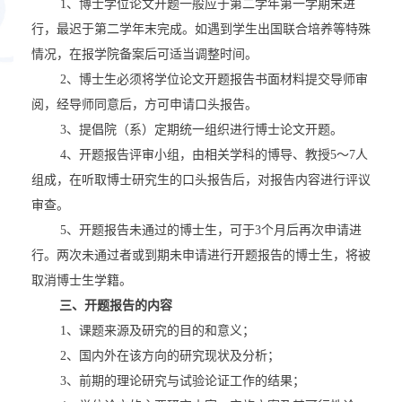
1
、博士学位论文开题一般应于第二学年第一学期末进
行，最迟于第二学年末完成。如遇到学生出国联合培养等特殊
情况，在报学院备案后可适当调整时间。
2
、博士生必须将学位论文开题报告书面材料提交导师审
阅，经导师同意后，方可申请口头报告。
3
、提倡院（系）定期统一组织进行博士论文开题。
4
、开题报告评审小组，由相关学科的博导、教授
5
～
7
人
组成，在听取博士研究生的口头报告后，对报告内容进行评议
审查。
5
、开题报告未通过的博士生，可于
3
个月后再次申请进
行。两次未通过者或到期未申请进行开题报告的博士生，将被
取消博士生学籍。
三、开题报告的内容
1
、课题来源及研究的目的和意义；
2
、国内外在该方向的研究现状及分析；
3
、前期的理论研究与试验论证工作的结果；