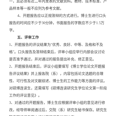
一，且必须有近二年内发表的文献资料。教材、技术标准、产
品样本等一般不应列为参考文献。
4
、开题报告应以正规答辩的方式进行。博士生进行口头
报告的时间应不少于
30
分钟，书面报告的字数应不少于
1.5
万
字。
五、评审工作
1
、开题报告的评议结果为
“
优秀、良好、中等、及格和不及
格
”
。口头报告及答辩结束后，评审小组应举行内部会议讨论
是否准予通过，并对通过的报告提出补充、修正意见。
2
、开题报告结束后，评议小组要填写《博士学位论文开题报
告评议结果》并上报各院（系），内容包括论文选题的合理
性、可行性及对文献综述、博士生的工作能力等方面的评议。
对硕博连读生，还需填写《硕博连读研究生学位论文第一阶段
工作的评议意见》。
3
、对通过的开题报告，博士生应根据评审小组的意见进行修
改，经导师审阅通过后，交院（系）研究生秘书保存。研究生