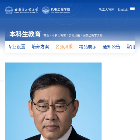
|
哈工大官网
English
本科生教育
首页
/
本科生教育
/
名师风采
/
国家级教学名师
专业设置
培养方案
名师风采
精品展示
通知公告
常用下