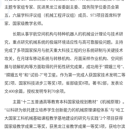
主题专家组专家、民进黑龙江省委副主委、国务院学位委员会第
五，六届学科评议组（机械工程评议组）成员、973项目首席科学
家、国家级教学名师。
长期从事宇航空间机构与特种机器人的机械设计理论与技术研
究，重点研究机械系统的极端环境适应性与高可靠服役问题。主持
完成了多项国家探月与航天重大科技工程的分系统研制与关键技术
攻关，在月球车移动系统与转移机构、月面采样作业机构、空间折
展与锁解机构等方面取得的开拓性研究成果，成功用于“嫦娥三号”、
“嫦娥五号”和“试验-7”号卫星。作为第一完成人获国家技术发明二等
奖2项、国家科技进步三等奖1项，省部级奖8项。著书2部，发表论
文400余篇，授权发明专利70余项。
主篇“十二五普通高等教育本科国家级规划教材”《机械原理》。
“以科研为依托建立培养学生创新能力的机械原理课程体系”与“哈工
大国家工科机械基础课程教学基地建设的研究与实践”2个项目获得
国家级教学成果二等奖，获黑龙江省教学成果一等奖3项，获哈尔滨