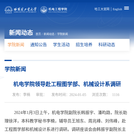
|
哈工大官网
English
新闻动态
首页
/
新闻动态
/
学院新闻
学院新闻
通知公告
学生活动
招生培养
科研动态
学院新闻
机电学院领导赴工程图学部、机械设计系调研
发布：李楠
审批：
发布时间：2024-01-05
浏览次数：
1116
2024
年
1
月
3
日上午，机电学院副院长韩振宇、潘昀路，院长助
理徐洋，本科教学秘书李楠，辅导员王旭东、周兆峰、刘伟峰，赴
工程图学部和机械设计系进行调研。调研座谈会由韩振宇副院长主