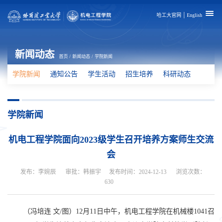
|
哈工大官网
English
新闻动态
首页
/
新闻动态
/
学院新闻
学院新闻
通知公告
学生活动
招生培养
科研动态
学院新闻
机电工程学院面向2023级学生召开培养方案师生交流
会
发布：李婉辰
审批：韩振宇
发布时间：2024-12-13
浏览次数：
630
（冯培连 文
/
图）
12
月
11
日中午，机电工程学院在机械楼
1041
召