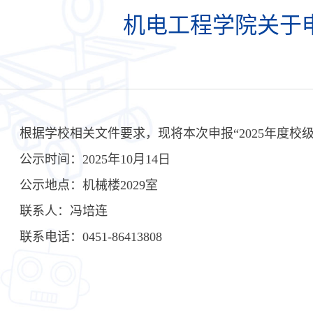
机电工程学院关于申
根据学校相关
文件要求，现将本次申报
“2
025
年度校
公示时间：
2025
年
1
0
月
1
4
日
公示地点：机械楼
2
029室
联
系
人：冯培连
联系电话：
0451-
8
6413808