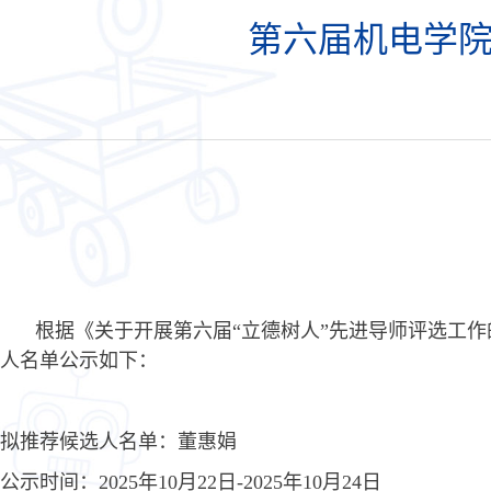
第六届机电学院
根据《关于开展第
六
届
“
立德树人
”
先进导师评选工作
人名单公示如下：
拟推荐候选人名单：
董惠娟
公示时间：
202
5
年
10
月
22
日
-
202
5
年
10
月
24
日