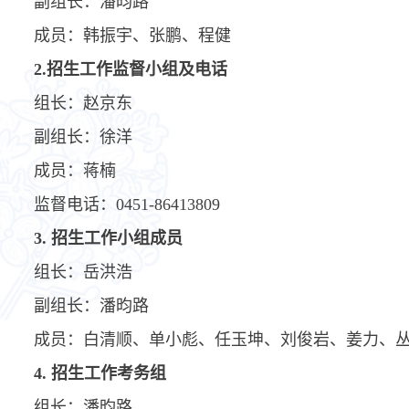
副组长：
潘昀路
成员：韩振宇、张鹏、程健
2.
招生工作监督小组及电话
组长：赵京东
副组长：徐洋
成员：蒋楠
监督电话：
0451-8641380
9
3.
招生工作小组成员
组长：
岳洪浩
副组长：
潘昀路
成员：白清顺、单小彪、任玉坤、刘俊岩、姜力、
4.
招生工作考务组
组长：
潘昀路