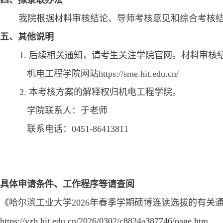
四、拟录取办法
我院根据材料审核结论、导师考核意见和综合考核
五、其他说明
1.
后续
相关通知
，请考生关注
学院官网。材料审核
机电工程学院网站
https://sme.hit.edu.cn/
2.
本考核方案的解释权归机电工程学院。
学院联系人：于老师
联系电话：
0451-86413811
具体申请条件、工作程序等请查阅
《哈尔滨工业大学
2026年春季学期硕博连读选拔的有关
https://yzb.hit.edu.cn/2026/0302/c8824a387746/page.htm