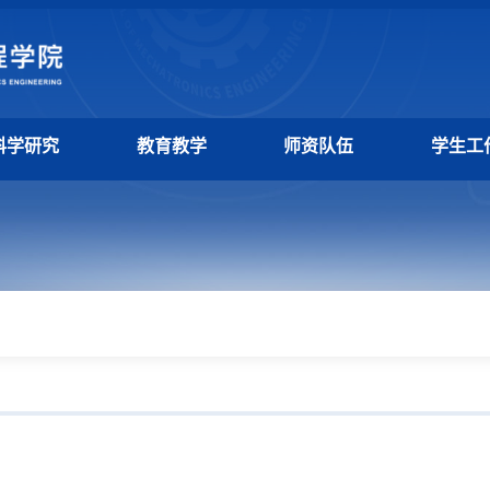
科学研究
教育教学
师资队伍
学生工