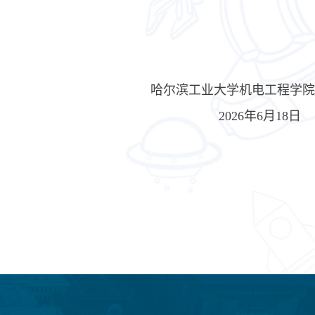
哈尔滨工业大学机电工程学院
202
6
年
6
月
18
日