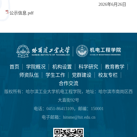
2026
年
6
月
2
6
日
公示信息.pdf
首页
学院概况
机构设置
科学研究
教育教学
师资队伍
学生工作
党群建设
校友专栏
合作交流
版权所有：
哈尔滨工业大学机电工程学院，地址：哈尔滨市南岗区西
大直街92号
电话：
0451-86413109，邮编：150001
电子邮箱：
hitsme@hit.edu.cn