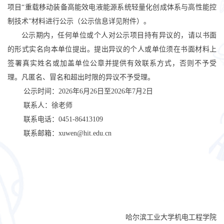
项目“重载移动装备高能效电液能源系统轻量化创成体系与高性能控
制技术”材料进行公示（公示信息详见附件）。
公示期内，任何单位或个人对公示项目持有异议的，请以书面
的形式实名向本单位提出。提出异议的个人或单位须在书面材料上
签署真实姓名或加盖单位公章并提供有效联系方式，否则不予受
理。凡匿名、冒名和超出时限的异议不予受理。
公示时间：
2026
年
6
月
2
6
日至
2026
年
7
月
2
日
联系人：徐老师
联系电话：
0451-864
13109
联系邮箱
：
xuwen@hit.edu.cn
哈尔滨工业大学机电工程学院