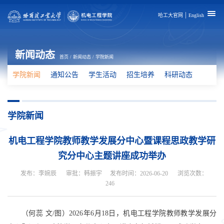
|
哈工大官网
English
新闻动态
首页
/
新闻动态
/
学院新闻
学院新闻
通知公告
学生活动
招生培养
科研动态
学院新闻
机电工程学院教师教学发展分中心暨课程思政教学研
究分中心主题讲座成功举办
发布：李婉辰
审批：韩振宇
发布时间：2026-06-20
浏览次数：
246
（何蕊 文/图）2026
年
6
月
18
日，
机电工程学院
教师教学发展分