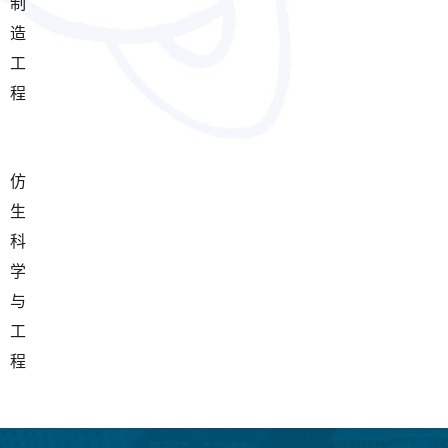
制
造
工
程
仿
生
科
学
与
工
程