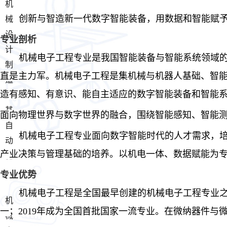
机
创新与智造新一代数字智能装备，用数据和智能赋
械
设
专业剖析
计
机械电子工程专业是我国智能装备与智能系统领域
制
直是主力军。机械电子工程是集机械与机器人基础、智
造
造有感知、有意识、能自主适应的数字智能装备和智能
及
其
面向物理世界与数字世界的融合，围绕智能感知、智能
自
机械电子工程专业面向数字智能时代的人才需求，
动
产业决策与管理基础的培养。以机电一体、数据赋能为
化
专业优势
机械电子工程是全国最早创建的机械电子工程专业
机
一；2019年成为全国首批
国家
一流专业
。在微纳器件与
械