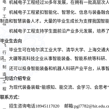
电
机械电子工程经过
3
0
多年发展，在拥有一批高层次
子
机械电子工程紧扣智能化、智慧化、信息与装备融
工
制造和智慧装备人才。
大量的毕业生成长为支撑我国智
程
机械电子工程支持学生面前沿产业多元发展，培养
毕业生去向
飞
毕业生可在哈尔滨工业大学
、
清华大学、上海交通
行
讯、大疆等
高科技企业
从事智能装备、智能系统等科研
器
制
还可以投身智能装备和机器人科研产业平台，从事
造
一句话介绍专业
工
为
现代装备
装载
“能感知、能交流、会学习、会思考
程
联系方式：
招生咨询电话
18945117020
邮箱
:pgl7782@hit.edu.c