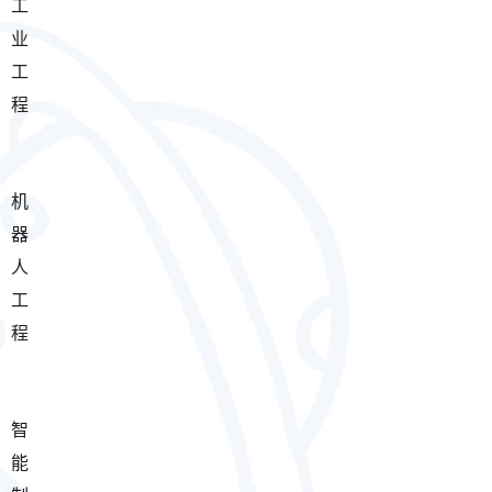
工
业
工
程
机
器
人
工
程
智
能